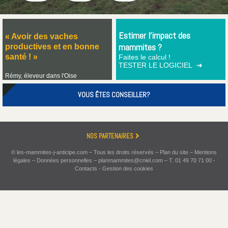
Estimer l'impact des
« Avoir des vaches
mammites ?
productives et en bonne
santé ! »
Faites le calcul !
TESTER LE LOGICIEL ➜
Rémy, éleveur dans l'Oise
VOUS ÊTES
CONSEILLER?
NOS PARTENAIRES
© les-mammites-j-anticipe.com – Tous les droits réservés –
Plan du site
–
Mentions
légales
–
Données personnelles
–
planmammites@cniel.com
–
T. 01 49 70 71 00
-
Contacts
-
Gestion des cookies