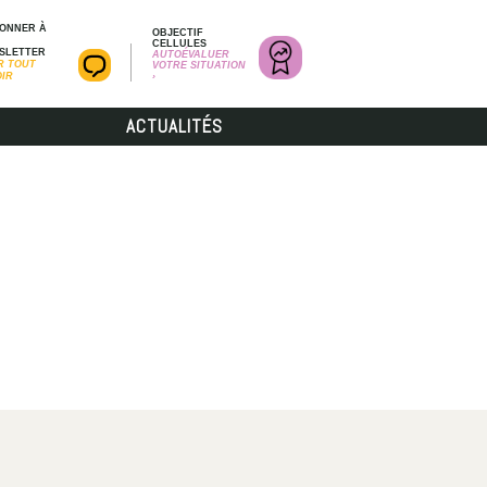
BONNER À
OBJECTIF
CELLULES
SLETTER
AUTOÉVALUER
R TOUT
VOTRE SITUATION
OIR
›
ACTUALITÉS