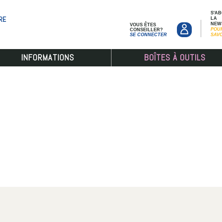
S'A
RE
LA
NEW
VOUS ÊTES
POU
CONSEILLER?
SE CONNECTER
SAV
INFORMATIONS
BOÎTES À OUTILS