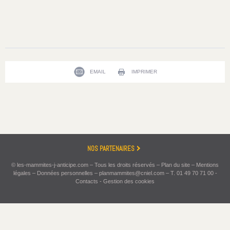
EMAIL
IMPRIMER
NOS PARTENAIRES
© les-mammites-j-anticipe.com – Tous les droits réservés –
Plan du site
–
Mentions
légales
–
Données personnelles
–
planmammites@cniel.com
–
T. 01 49 70 71 00
-
Contacts
-
Gestion des cookies