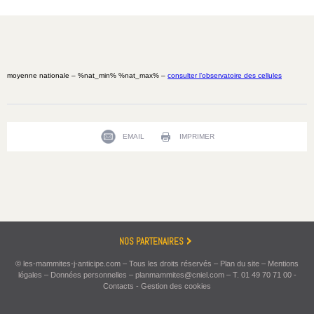
moyenne nationale – %nat_min% %nat_max% –
consulter l’observatoire des cellules
EMAIL
IMPRIMER
NOS PARTENAIRES
© les-mammites-j-anticipe.com – Tous les droits réservés –
Plan du site
–
Mentions
légales
–
Données personnelles
–
planmammites@cniel.com
–
T. 01 49 70 71 00
-
Contacts
-
Gestion des cookies