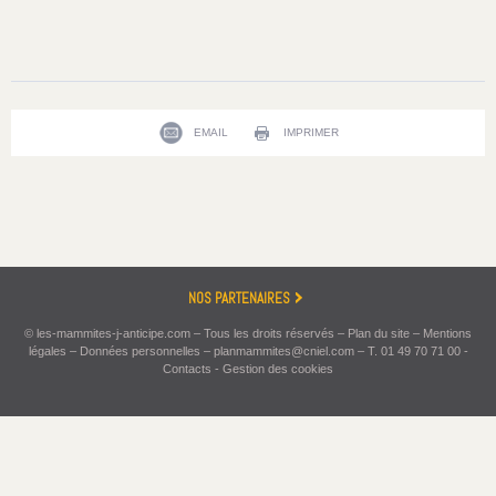
EMAIL
IMPRIMER
NOS PARTENAIRES
© les-mammites-j-anticipe.com – Tous les droits réservés –
Plan du site
–
Mentions
légales
–
Données personnelles
–
planmammites@cniel.com
–
T. 01 49 70 71 00
-
Contacts
-
Gestion des cookies