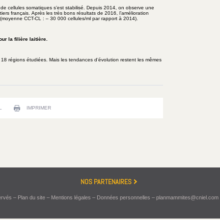
e cellules somatiques s’est stabilisé. Depuis 2014, on observe une
tiers français. Après les très bons résultats de 2016, l’amélioration
 (moyenne CCT-CL : – 30 000 cellules/ml par rapport à 2014).
 la filière laitière.
 18 régions étudiées. Mais les tendances d’évolution restent les mêmes
L
IMPRIMER
NOS PARTENAIRES
servés –
Plan du site
–
Mentions légales
–
Données personnelles
–
planmammites@cniel.com