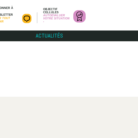
BONNER À
OBJECTIF
CELLULES
SLETTER
AUTOÉVALUER
R TOUT
VOTRE SITUATION
OIR
›
ACTUALITÉS