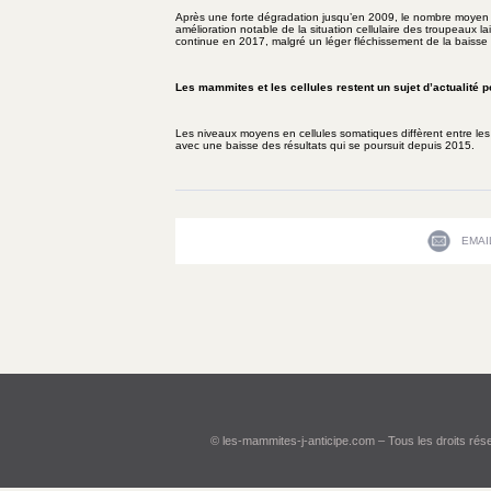
Après une forte dégradation jusqu’en 2009, le nombre moyen d
amélioration notable de la situation cellulaire des troupeaux lai
continue en 2017, malgré un léger fléchissement de la baisse
Les mammites et les cellules restent un sujet d’actualité pour
Les niveaux moyens en cellules somatiques diffèrent entre les
avec une baisse des résultats qui se poursuit depuis 2015.
EMAI
© les-mammites-j-anticipe.com – Tous les droits ré