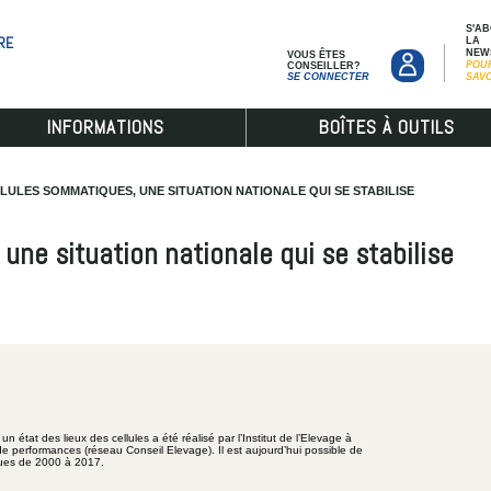
S'A
RE
LA
NEW
VOUS ÊTES
POU
CONSEILLER?
SE CONNECTER
SAV
INFORMATIONS
BOÎTES À OUTILS
LULES SOMMATIQUES, UNE SITUATION NATIONALE QUI SE STABILISE
une situation nationale qui se stabilise
n état des lieux des cellules a été réalisé par l’Institut de l’Elevage à
de performances (réseau Conseil Elevage). Il est aujourd’hui possible de
iques de 2000 à 2017.